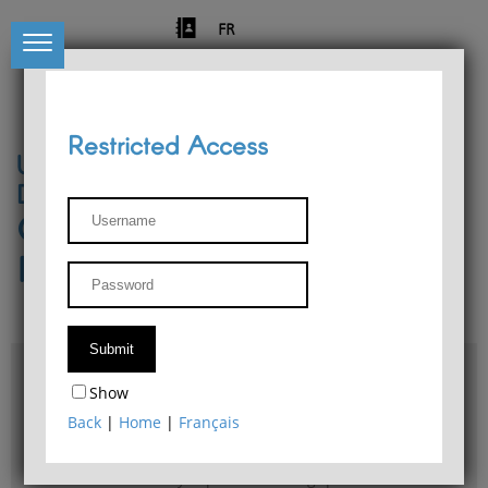
FR
Restricted Access
University of Liège
Départment of Philosophy
Center for Phenomenological
Research
Access & maps
Show
Philosophy Department Library
Back
|
Home
|
Français
Bulletin d'analyse phénoménologique