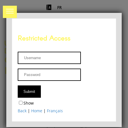
FR
Restricted Access
University of Liège
Départment of Philosophy
Center for Phenomenological
Research
Access & maps
Show
Philosophy Department Library
Back
|
Home
|
Français
Bulletin d'analyse phénoménologique