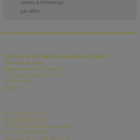
Grants & fellowships
Job offers
Centre de recherches phénoménologiques (Creph)
Université de Liège
Département de Philosophie
7, Place du 20-Août (Bât. A1)
B-4000 Liège
(Belgium)
+32 (0)4 366 95 16
+32 (0)4 366 55 93
+32 (0)4 366 55 64
(aesthetics)
Fax
+32 (0)4 366 55 59
Secretary:
+32 (0)4 366 55 99