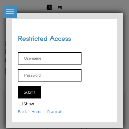
FR
Restricted Access
University of Liège
Départment of Philosophy
Center for Phenomenological
Research
Access & maps
Show
Philosophy Department Library
Back
|
Home
|
Français
Bulletin d'analyse phénoménologique