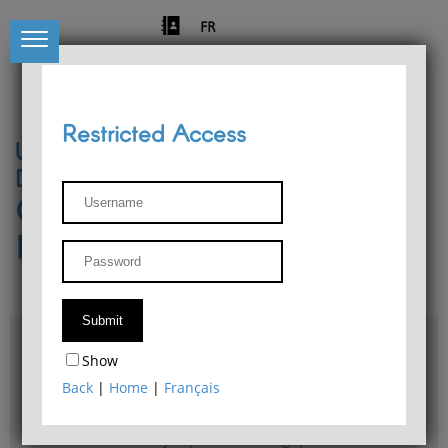
FR
Restricted Access
University of Liège
Départment of Philosophy
Center for Phenomenological
Research
Access & maps
Show
Philosophy Department Library
Back
|
Home
|
Français
Bulletin d'analyse phénoménologique