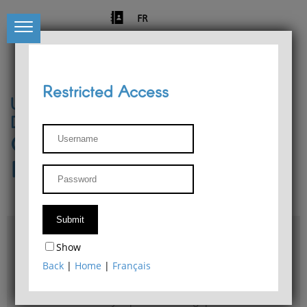
FR
Restricted Access
University of Liège
Départment of Philosophy
Center for Phenomenological
Research
Access & maps
Show
Philosophy Department Library
Back
|
Home
|
Français
Bulletin d'analyse phénoménologique