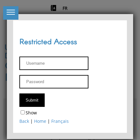
FR
Restricted Access
University of Liège
Départment of Philosophy
Center for Phenomenological
Research
Access & maps
Show
Philosophy Department Library
Back
|
Home
|
Français
Bulletin d'analyse phénoménologique