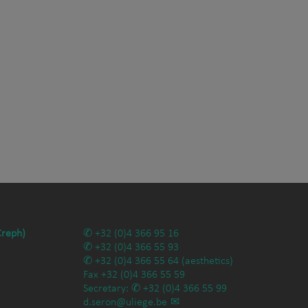
Creph)
+32 (0)4 366 95 16
+32 (0)4 366 55 93
+32 (0)4 366 55 64
(aesthetics)
Fax
+32 (0)4 366 55 59
Secretary:
+32 (0)4 366 55 99
d.seron@uliege.be