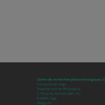
Centre de recherches phénoménologiques (
Université de Liège
Département de Philosophie
7, Place du 20-Août (Bât. A1)
B-4000 Liège
(Belgium)