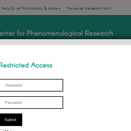
Faculty of Philosophy & Letters
Traverses Research Unit
enter for Phenomenological Research
Restricted Access
TEACHINGS
TEAM
PUBLICATIONS