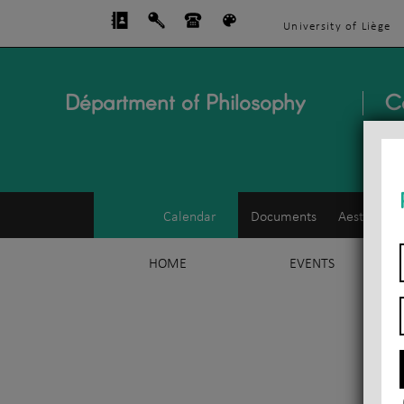
University of Liège
Départment of Philosophy
C
Calendar
Documents
Aesthetics
HOME
EVENTS