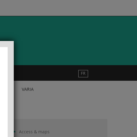
FR
VARIA
Access & maps