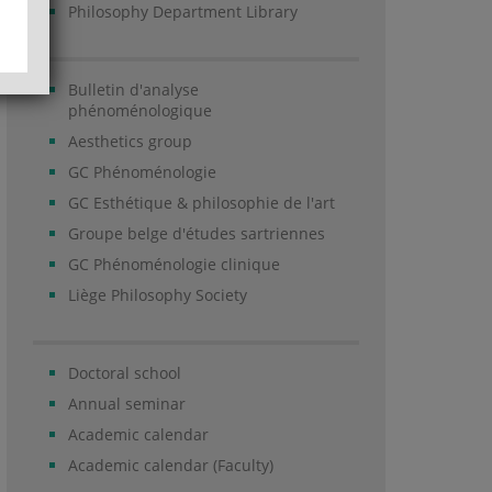
Philosophy Department Library
Bulletin d'analyse
phénoménologique
Aesthetics group
GC Phénoménologie
GC Esthétique & philosophie de l'art
Groupe belge d'études sartriennes
GC Phénoménologie clinique
Liège Philosophy Society
Doctoral school
Annual seminar
Academic calendar
Academic calendar (Faculty)