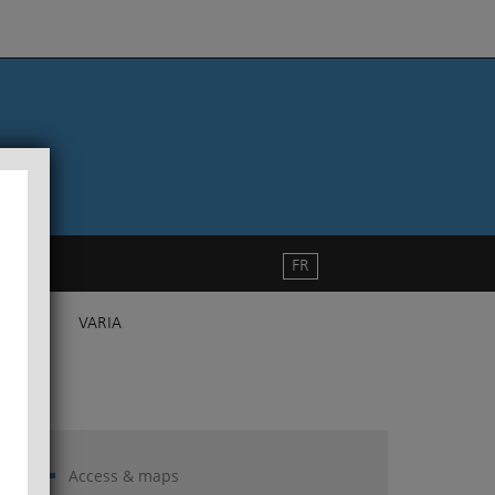
FR
VARIA
Access & maps