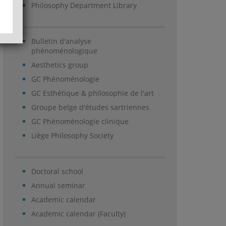
Philosophy Department Library
Bulletin d'analyse
phénoménologique
Aesthetics group
GC Phénoménologie
GC Esthétique & philosophie de l'art
Groupe belge d'études sartriennes
GC Phénoménologie clinique
Liège Philosophy Society
Doctoral school
Annual seminar
Academic calendar
Academic calendar (Faculty)