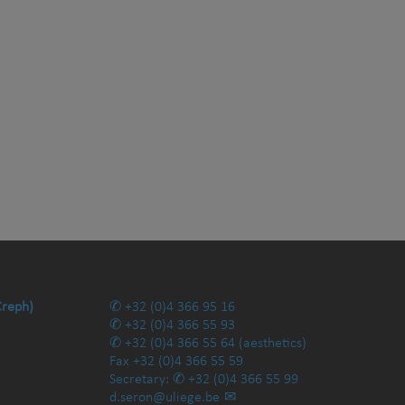
Creph)
+32 (0)4 366 95 16
+32 (0)4 366 55 93
+32 (0)4 366 55 64
(aesthetics)
Fax
+32 (0)4 366 55 59
Secretary:
+32 (0)4 366 55 99
d.seron@uliege.be