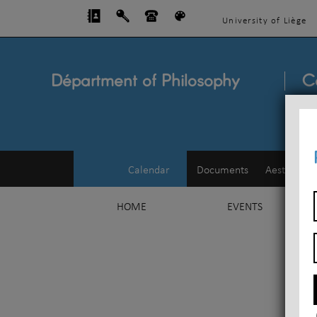
University of Liège
Départment of Philosophy
C
Calendar
Documents
Aesthetics
HOME
EVENTS