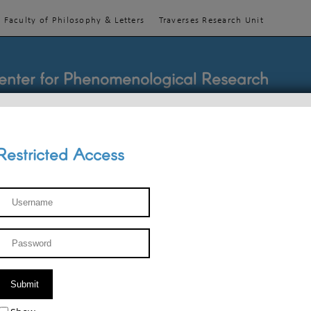
Faculty of Philosophy & Letters
Traverses Research Unit
enter for Phenomenological Research
Restricted Access
TEACHINGS
TEAM
PUBLICATIONS