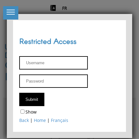
FR
Restricted Access
University of Liège
Départment of Philosophy
Center for Phenomenological
Research
Access & maps
Show
Philosophy Department Library
Back
|
Home
|
Français
Bulletin d'analyse phénoménologique