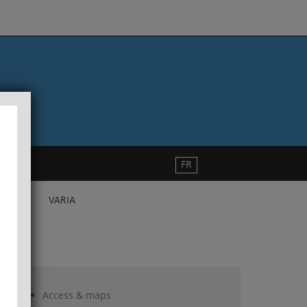
FR
VARIA
Access & maps