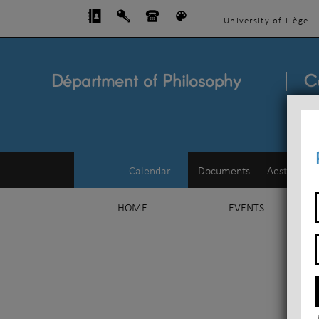
University of Liège
Départment of Philosophy
C
Calendar
Documents
Aesthetics
HOME
EVENTS