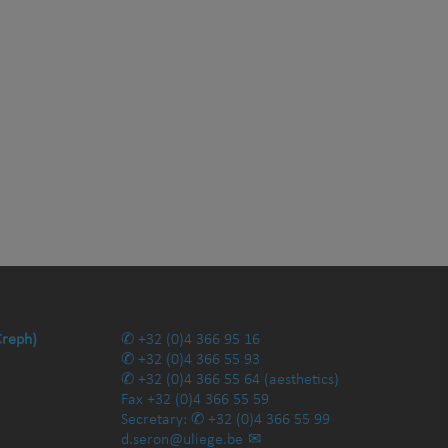
Creph)
+32 (0)4 366 95 16
+32 (0)4 366 55 93
+32 (0)4 366 55 64
(aesthetics)
Fax
+32 (0)4 366 55 59
Secretary:
+32 (0)4 366 55 99
d.seron@uliege.be