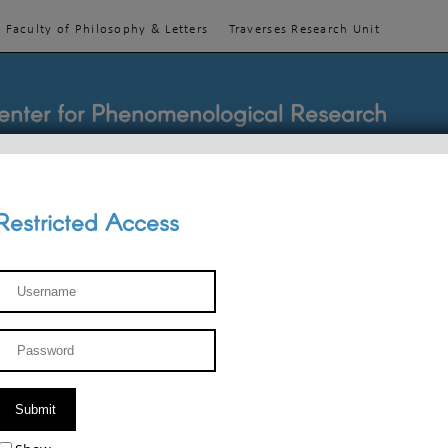
Faculty of Philosophy & Letters
Traverses Research Unit
enter for Phenomenological Research
Restricted Access
TEACHINGS
TEAM
PUBLICATIONS