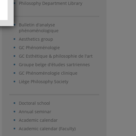
Philosophy Department Library
Bulletin d'analyse
phénoménologique
Aesthetics group
GC Phénoménologie
GC Esthétique & philosophie de l'art
Groupe belge d'études sartriennes
GC Phénoménologie clinique
Liège Philosophy Society
Doctoral school
Annual seminar
Academic calendar
Academic calendar (Faculty)