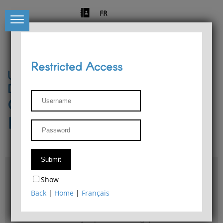
FR
Restricted Access
University of Liège
Départment of Philosophy
Center for Phenomenological
Research
Access & maps
Show
Philosophy Department Library
Back
|
Home
|
Français
Bulletin d'analyse phénoménologique