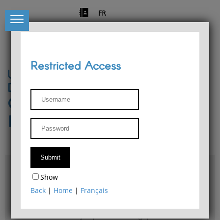
FR
Restricted Access
University of Liège
Départment of Philosophy
Center for Phenomenological
Research
Access & maps
Show
Philosophy Department Library
Back
|
Home
|
Français
Bulletin d'analyse phénoménologique