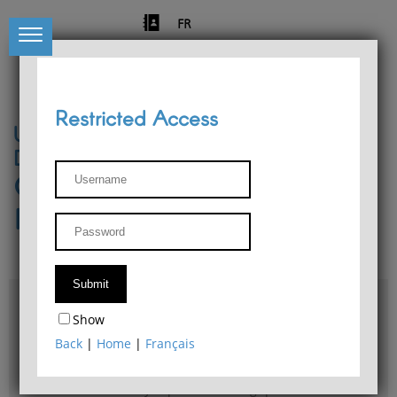
FR
Restricted Access
University of Liège
Départment of Philosophy
Center for Phenomenological
Research
Access & maps
Show
Philosophy Department Library
Back
|
Home
|
Français
Bulletin d'analyse phénoménologique