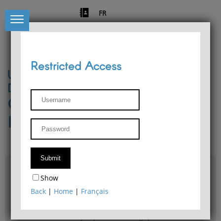
FR
Restricted Access
University of Liège
Départment of Philosophy
Center for Phenomenological
Research
Access & maps
Show
Philosophy Department Library
Back
|
Home
|
Français
Bulletin d'analyse phénoménologique