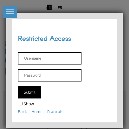
FR
Restricted Access
University of Liège
Départment of Philosophy
Center for Phenomenological
Research
Access & maps
Show
Philosophy Department Library
Back
|
Home
|
Français
Bulletin d'analyse phénoménologique