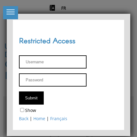
FR
Restricted Access
University of Liège
Départment of Philosophy
Center for Phenomenological
Research
Access & maps
Show
Philosophy Department Library
Back
|
Home
|
Français
Bulletin d'analyse phénoménologique