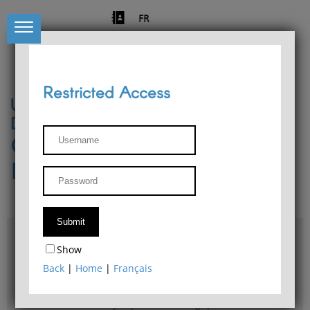
FR
Restricted Access
University of Liège
Départment of Philosophy
Center for Phenomenological
Research
Access & maps
Show
Philosophy Department Library
Back
|
Home
|
Français
Bulletin d'analyse phénoménologique