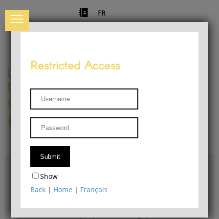
FR
Restricted Access
University of Liège
Départment of Philosophy
Center for Phenomenological
Research
Access & maps
Show
Philosophy Department Library
Back
|
Home
|
Français
Bulletin d'analyse phénoménologique