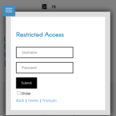
FR
Restricted Access
University of Liège
Départment of Philosophy
Center for Phenomenological
Research
Access & maps
Show
Philosophy Department Library
Back
|
Home
|
Français
Bulletin d'analyse phénoménologique