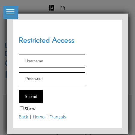
FR
Restricted Access
University of Liège
Départment of Philosophy
Center for Phenomenological
Research
Access & maps
Show
Philosophy Department Library
Back
|
Home
|
Français
Bulletin d'analyse phénoménologique