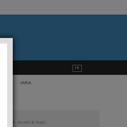
FR
VARIA
Access & maps