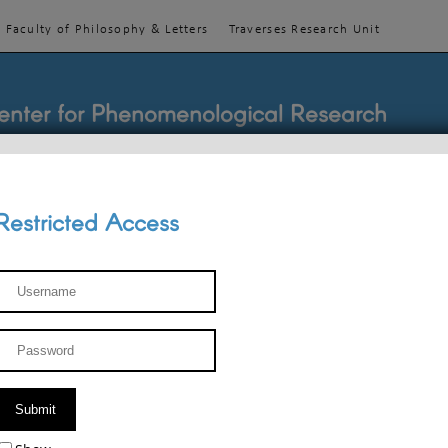
Faculty of Philosophy & Letters
Traverses Research Unit
enter for Phenomenological Research
Restricted Access
TEACHINGS
TEAM
PUBLICATIONS