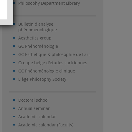
Philosophy Department Library
Bulletin d'analyse
phénoménologique
Aesthetics group
GC Phénoménologie
GC Esthétique & philosophie de l'art
Groupe belge d'études sartriennes
GC Phénoménologie clinique
Liège Philosophy Society
Doctoral school
Annual seminar
Academic calendar
Academic calendar (Faculty)