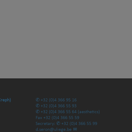
Creph)
+32 (0)4 366 95 16
+32 (0)4 366 55 93
+32 (0)4 366 55 64
(aesthetics)
Fax
+32 (0)4 366 55 59
Secretary:
+32 (0)4 366 55 99
d.seron@uliege.be