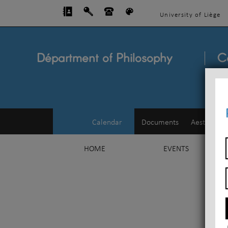
University of Liège
Départment of Philosophy
C
Calendar
Documents
Aesthetics
HOME
EVENTS