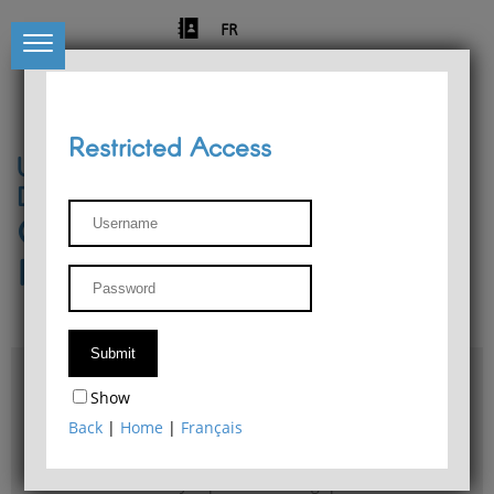
FR
Restricted Access
University of Liège
Départment of Philosophy
Center for Phenomenological
Research
Access & maps
Show
Philosophy Department Library
Back
|
Home
|
Français
Bulletin d'analyse phénoménologique