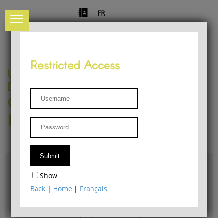
FR
Restricted Access
University of Liège
Départment of Philosophy
Center for Phenomenological
Research
Access & maps
Show
Philosophy Department Library
Back
|
Home
|
Français
Bulletin d'analyse phénoménologique