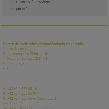
Grants & fellowships
Job offers
Centre de recherches phénoménologiques (Creph)
Université de Liège
Département de Philosophie
7, Place du 20-Août (Bât. A1)
B-4000 Liège
(Belgium)
+32 (0)4 366 95 16
+32 (0)4 366 55 93
+32 (0)4 366 55 64
(aesthetics)
Fax
+32 (0)4 366 55 59
Secretary:
+32 (0)4 366 55 99