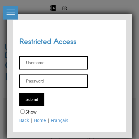
FR
Restricted Access
University of Liège
Départment of Philosophy
Center for Phenomenological
Research
Access & maps
Show
Philosophy Department Library
Back
|
Home
|
Français
Bulletin d'analyse phénoménologique