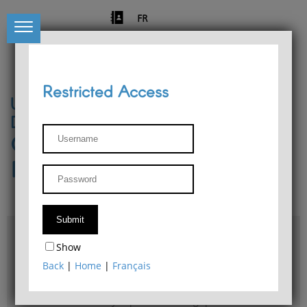
FR
Restricted Access
University of Liège
Départment of Philosophy
Center for Phenomenological
Research
Access & maps
Show
Philosophy Department Library
Back
|
Home
|
Français
Bulletin d'analyse phénoménologique