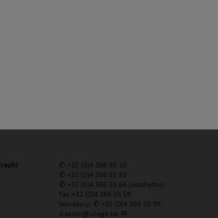
Creph)
+32 (0)4 366 95 16
+32 (0)4 366 55 93
+32 (0)4 366 55 64
(aesthetics)
Fax
+32 (0)4 366 55 59
Secretary:
+32 (0)4 366 55 99
d.seron@uliege.be