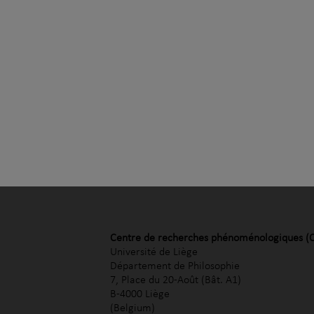
Centre de recherches phénoménologiques (
Université de Liège
Département de Philosophie
7, Place du 20-Août (Bât. A1)
B-4000 Liège
(Belgium)