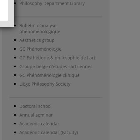
Philosophy Department Library
Bulletin d'analyse
phénoménologique
Aesthetics group
GC Phénoménologie
GC Esthétique & philosophie de l'art
Groupe belge d'études sartriennes
GC Phénoménologie clinique
Liège Philosophy Society
Doctoral school
Annual seminar
Academic calendar
Academic calendar (Faculty)