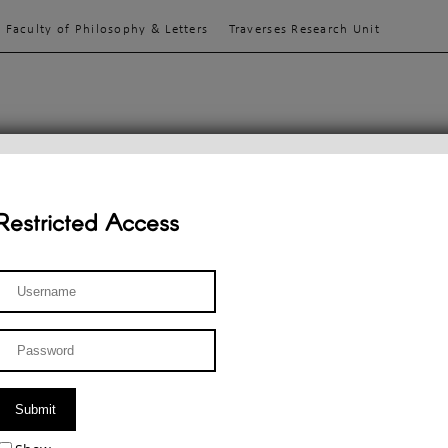
Faculty of Philosophy & Letters
Traverses Research Unit
enter for Phenomenological Research
Restricted Access
TEACHINGS
TEAM
PUBLICATIONS