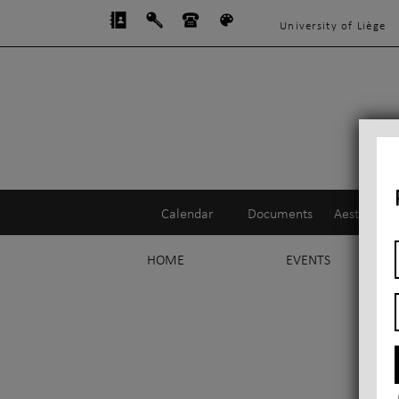
University of Liège
Départment of Philosophy
C
Calendar
Documents
Aesthetics
HOME
EVENTS