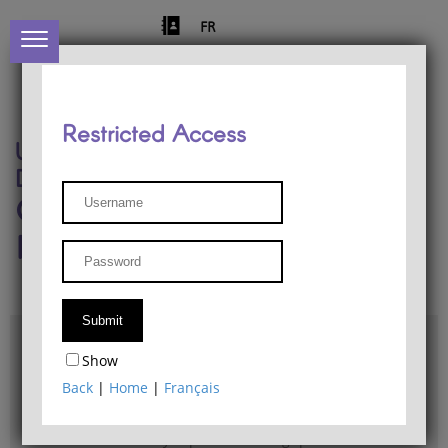
FR
Restricted Access
University of Liège
Départment of Philosophy
Center for Phenomenological
Research
Access & maps
Show
Philosophy Department Library
Back
|
Home
|
Français
Bulletin d'analyse phénoménologique