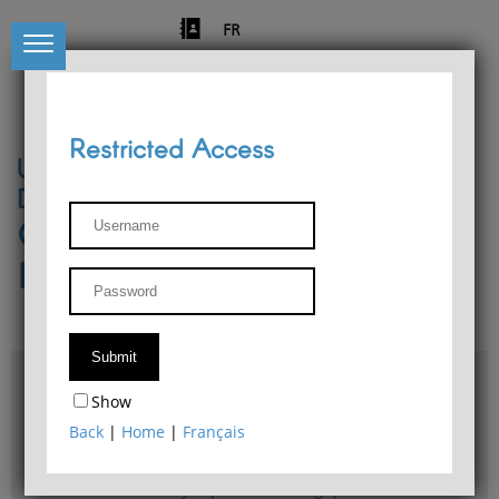
FR
Restricted Access
University of Liège
Départment of Philosophy
Center for Phenomenological
Research
Access & maps
Show
Philosophy Department Library
Back
|
Home
|
Français
Bulletin d'analyse phénoménologique