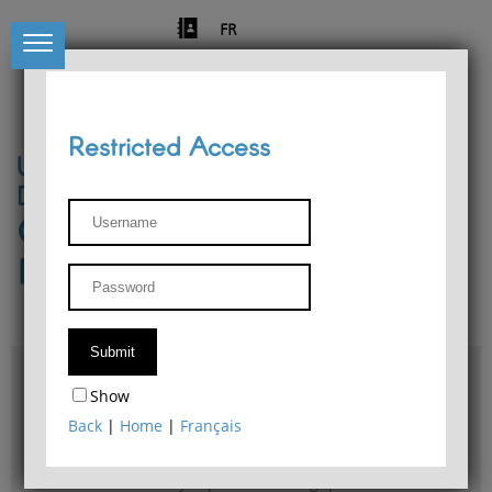
FR
Restricted Access
University of Liège
Départment of Philosophy
Center for Phenomenological
Research
Access & maps
Show
Philosophy Department Library
Back
|
Home
|
Français
Bulletin d'analyse phénoménologique