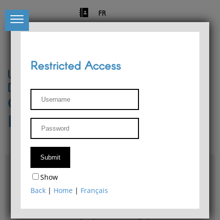
FR
Restricted Access
University of Liège
Départment of Philosophy
Center for Phenomenological
Research
Access & maps
Show
Philosophy Department Library
Back
|
Home
|
Français
Bulletin d'analyse phénoménologique