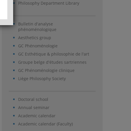
Philosophy Department Library
Bulletin d'analyse
phénoménologique
Aesthetics group
GC Phénoménologie
GC Esthétique & philosophie de l'art
Groupe belge d'études sartriennes
GC Phénoménologie clinique
Liège Philosophy Society
Doctoral school
Annual seminar
Academic calendar
Academic calendar (Faculty)