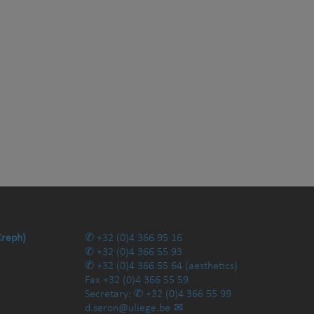
Creph)
+32 (0)4 366 95 16
+32 (0)4 366 55 93
+32 (0)4 366 55 64
(aesthetics)
Fax
+32 (0)4 366 55 59
Secretary:
+32 (0)4 366 55 99
d.seron@uliege.be