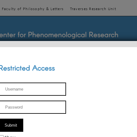
Faculty of Philosophy & Letters
Traverses Research Unit
enter for Phenomenological Research
Restricted Access
TEACHINGS
TEAM
PUBLICATIONS