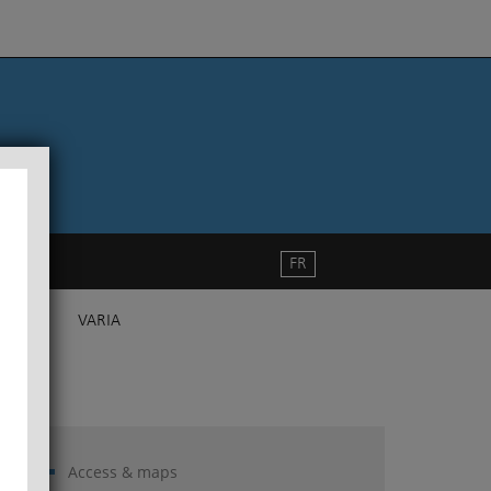
FR
VARIA
Access & maps