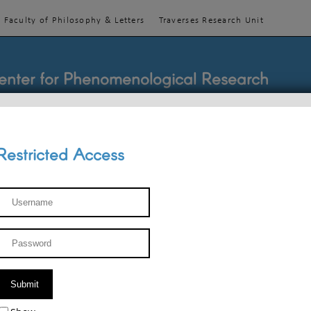
Faculty of Philosophy & Letters
Traverses Research Unit
enter for Phenomenological Research
Restricted Access
TEACHINGS
TEAM
PUBLICATIONS