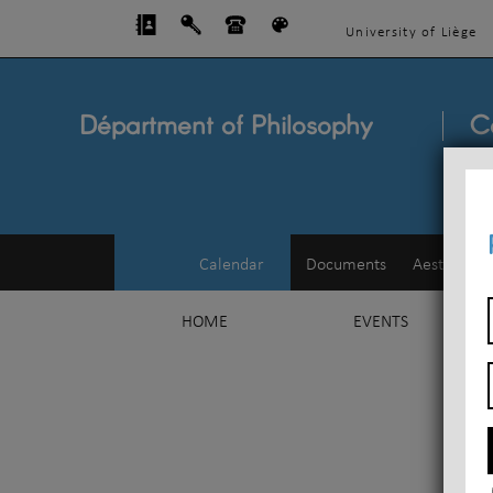
University of Liège
Départment of Philosophy
C
Calendar
Documents
Aesthetics
HOME
EVENTS