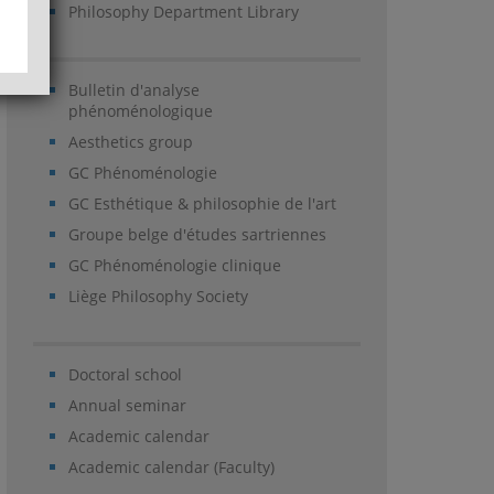
Philosophy Department Library
Bulletin d'analyse
phénoménologique
Aesthetics group
GC Phénoménologie
GC Esthétique & philosophie de l'art
Groupe belge d'études sartriennes
GC Phénoménologie clinique
Liège Philosophy Society
Doctoral school
Annual seminar
Academic calendar
Academic calendar (Faculty)