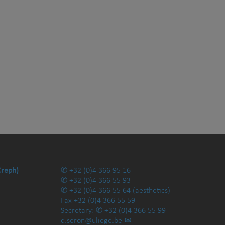
Creph)
+32 (0)4 366 95 16
+32 (0)4 366 55 93
+32 (0)4 366 55 64
(aesthetics)
Fax
+32 (0)4 366 55 59
Secretary:
+32 (0)4 366 55 99
d.seron@uliege.be