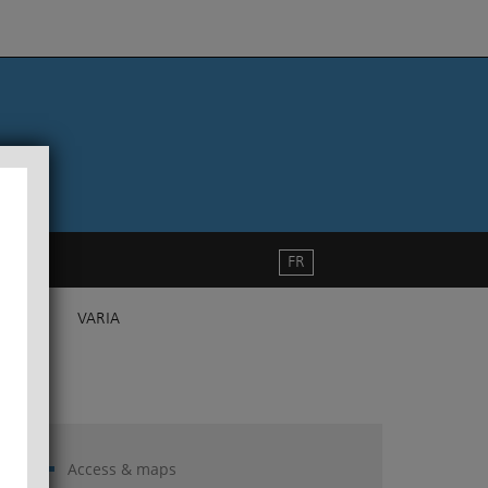
FR
VARIA
Access & maps