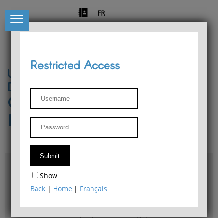
FR
Restricted Access
University of Liège
Départment of Philosophy
Center for Phenomenological
Research
Access & maps
Show
Philosophy Department Library
Back
|
Home
|
Français
Bulletin d'analyse phénoménologique