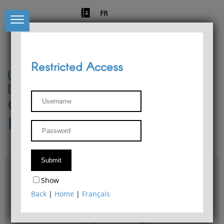
FR
Restricted Access
University of Liège
Départment of Philosophy
Center for Phenomenological
Research
Access & maps
Show
Philosophy Department Library
Back
|
Home
|
Français
Bulletin d'analyse phénoménologique