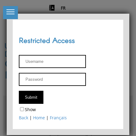
FR
Restricted Access
University of Liège
Départment of Philosophy
Center for Phenomenological
Research
Access & maps
Show
Philosophy Department Library
Back
|
Home
|
Français
Bulletin d'analyse phénoménologique