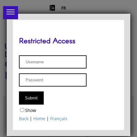
FR
Restricted Access
University of Liège
Départment of Philosophy
Center for Phenomenological
Research
Access & maps
Show
Philosophy Department Library
Back
|
Home
|
Français
Bulletin d'analyse phénoménologique