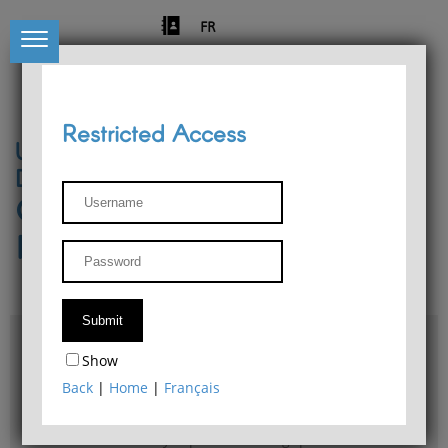
FR
Restricted Access
University of Liège
Départment of Philosophy
Center for Phenomenological
Research
Access & maps
Show
Philosophy Department Library
Back
|
Home
|
Français
Bulletin d'analyse phénoménologique