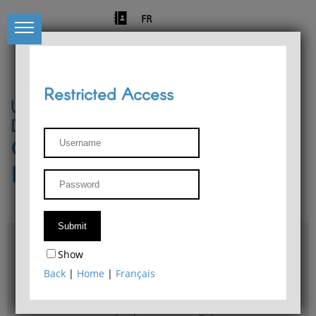
FR
Restricted Access
University of Liège
Départment of Philosophy
Center for Phenomenological
Research
Access & maps
Show
Philosophy Department Library
Back
|
Home
|
Français
Bulletin d'analyse phénoménologique