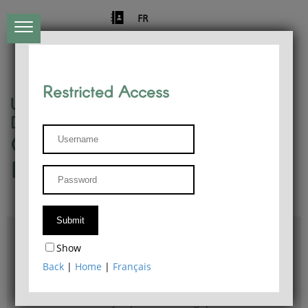
FR
Restricted Access
University of Liège
Départment of Philosophy
Center for Phenomenological
Research
Access & maps
Show
Philosophy Department Library
Back
|
Home
|
Français
Bulletin d'analyse phénoménologique