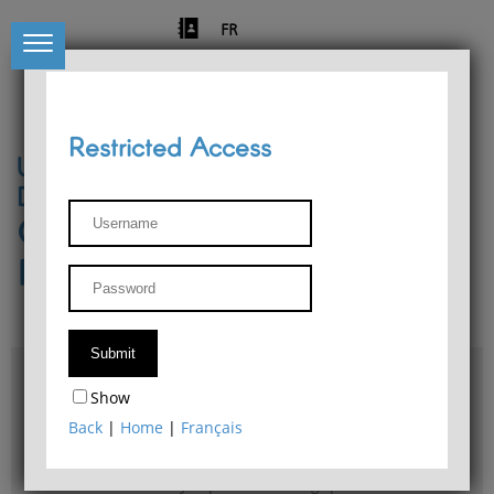
FR
Restricted Access
University of Liège
Départment of Philosophy
Center for Phenomenological
Research
Access & maps
Show
Philosophy Department Library
Back
|
Home
|
Français
Bulletin d'analyse phénoménologique