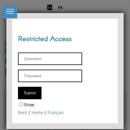
FR
Restricted Access
University of Liège
Départment of Philosophy
Center for Phenomenological
Research
Access & maps
Show
Philosophy Department Library
Back
|
Home
|
Français
Bulletin d'analyse phénoménologique