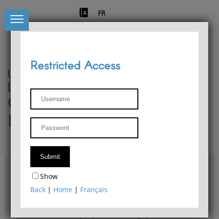
FR
Restricted Access
University of Liège
Départment of Philosophy
Center for Phenomenological
Research
Access & maps
Show
Philosophy Department Library
Back
|
Home
|
Français
Bulletin d'analyse phénoménologique