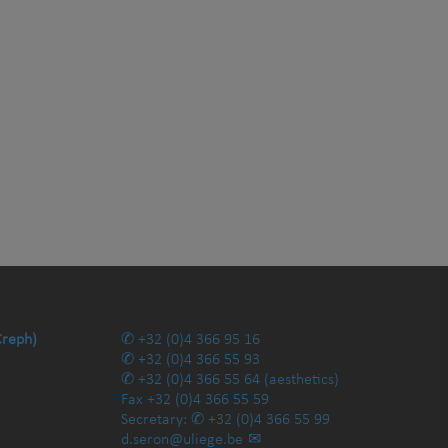
Creph)
+32 (0)4 366 95 16
+32 (0)4 366 55 93
+32 (0)4 366 55 64
(aesthetics)
Fax
+32 (0)4 366 55 59
Secretary:
+32 (0)4 366 55 99
d.seron@uliege.be