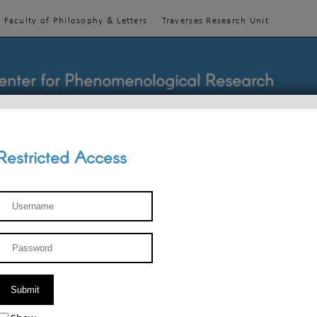
Faculty of Philosophy & Letters
Traverses Research Unit
enter for Phenomenological Research
Restricted Access
TEACHINGS
TEAM
PUBLICATIONS