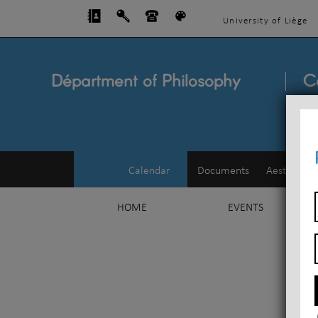
University of Liège
Départment of Philosophy
C
Calendar
Documents
Aesthetics
HOME
EVENTS