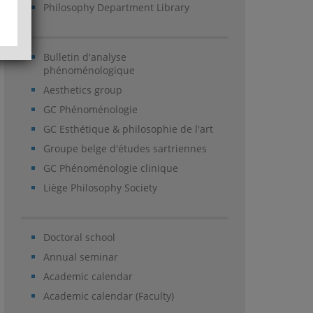
Philosophy Department Library
Bulletin d'analyse
phénoménologique
Aesthetics group
GC Phénoménologie
GC Esthétique & philosophie de l'art
Groupe belge d'études sartriennes
GC Phénoménologie clinique
Liège Philosophy Society
Doctoral school
Annual seminar
Academic calendar
Academic calendar (Faculty)