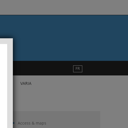
FR
VARIA
Access & maps