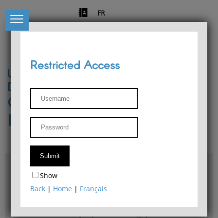
FR
Restricted Access
University of Liège
Départment of Philosophy
Center for Phenomenological
Research
Access & maps
Show
Philosophy Department Library
Back
|
Home
|
Français
Bulletin d'analyse phénoménologique