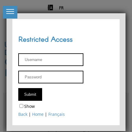
FR
Restricted Access
University of Liège
Départment of Philosophy
Center for Phenomenological
Research
Access & maps
Show
Philosophy Department Library
Back
|
Home
|
Français
Bulletin d'analyse phénoménologique