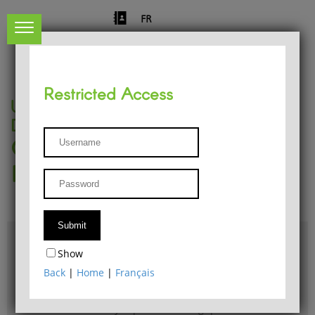
FR
Restricted Access
University of Liège
Départment of Philosophy
Center for Phenomenological
Research
Access & maps
Show
Philosophy Department Library
Back
|
Home
|
Français
Bulletin d'analyse phénoménologique