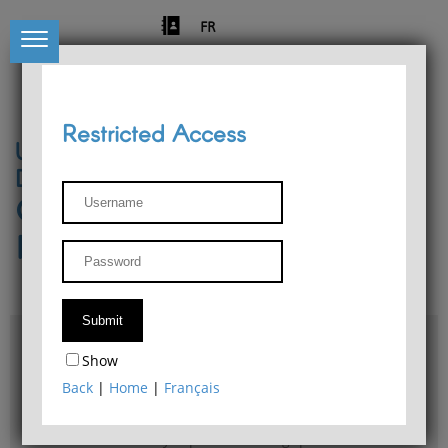
FR
Restricted Access
University of Liège
Départment of Philosophy
Center for Phenomenological
Research
Access & maps
Show
Philosophy Department Library
Back
|
Home
|
Français
Bulletin d'analyse phénoménologique