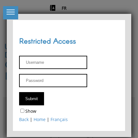
FR
Restricted Access
University of Liège
Départment of Philosophy
Center for Phenomenological
Research
Access & maps
Show
Philosophy Department Library
Back
|
Home
|
Français
Bulletin d'analyse phénoménologique