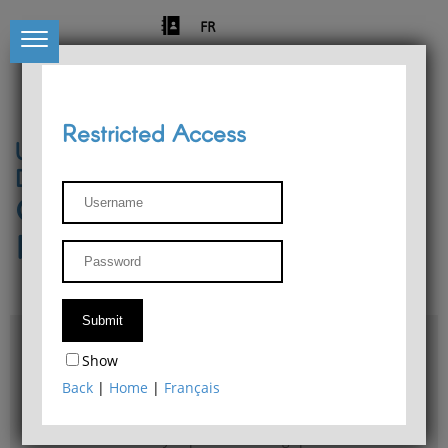
FR
Restricted Access
University of Liège
Départment of Philosophy
Center for Phenomenological
Research
Access & maps
Show
Philosophy Department Library
Back
|
Home
|
Français
Bulletin d'analyse phénoménologique