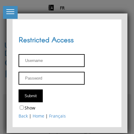
FR
Restricted Access
University of Liège
Départment of Philosophy
Center for Phenomenological
Research
Access & maps
Show
Philosophy Department Library
Back
|
Home
|
Français
Bulletin d'analyse phénoménologique